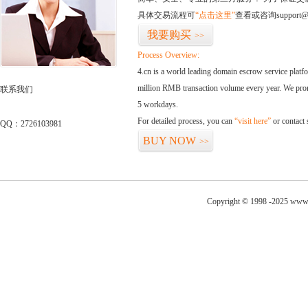
具体交易流程可
“点击这里”
查看或咨询support@
我要购买
>>
Process Overview:
4.cn is a world leading domain escrow service plat
million RMB transaction volume every year. We promi
联系我们
5 workdays.
For detailed process, you can
“visit here”
or contact
QQ：2726103981
BUY NOW
>>
Copyright © 1998 -2025 www.