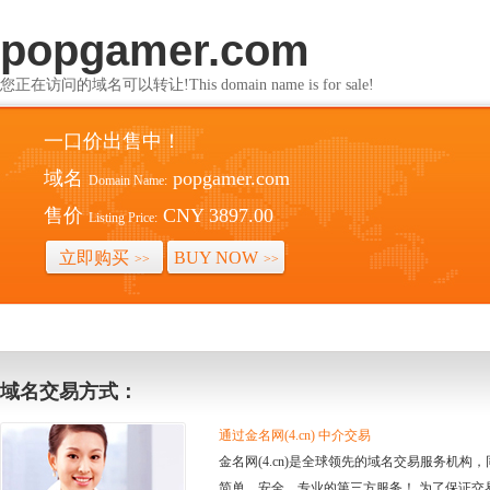
popgamer.com
您正在访问的域名可以转让!This domain name is for sale!
一口价出售中！
域名
popgamer.com
Domain Name:
售价
CNY 3897.00
Listing Price:
立即购买
BUY NOW
>>
>>
域名交易方式：
通过金名网(4.cn) 中介交易
金名网(4.cn)是全球领先的域名交易服务机
简单、安全、专业的第三方服务！ 为了保证交